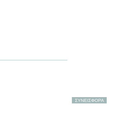
ροι Χρήσης
•
ιστιανική βάση, αναγνωρίζεται ευρέως ως ένα από τα λίγα
ς να ξεφύγουν από αυτήν και να ξαναρχίσουν τη ζωή τους.
ς πληροφορίες, επισκεφθείτε την ιστοσελίδα τους.
ΣΥΝΕΙΣΦΟΡΑ