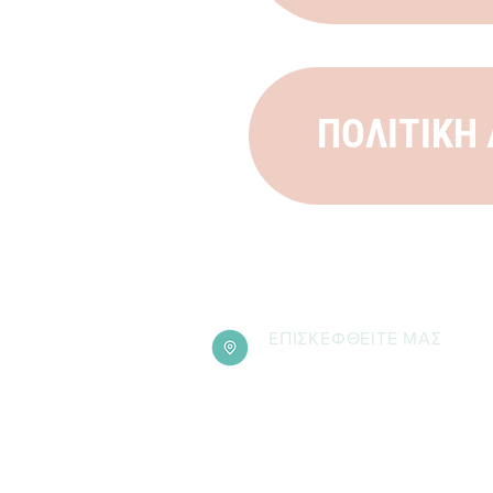
ΠΟΛΙΤΙΚΗ
ΕΠΙΣΚΕΦΘΕΙΤΕ ΜΑΣ
ΛΕΩΦ. ΜΑΡΑΘΩΝΟΣ 176 | ΓΕΡΑΚΑΣ
Όλες οι επισκέψεις είναι προγραμματι
κατόπιν συνεννόησης με τη διεύθυνση
γίνονται δεκτοί επισκέπτες στα γραφεί
οργανισμού χωρίς ραντεβού.