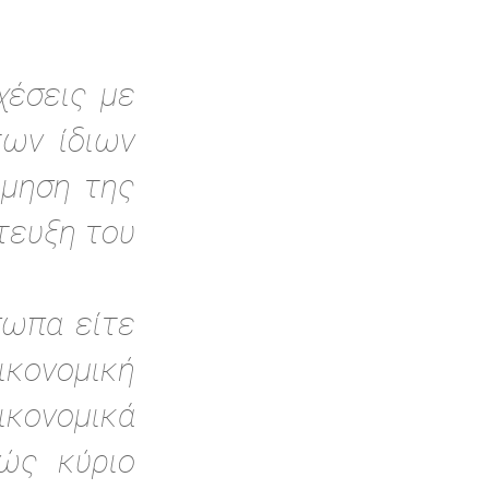
χέσεις με
των ίδιων
έμηση της
τευξη του
σωπα είτε
ονομική
ικονομικά
θώς κύριο