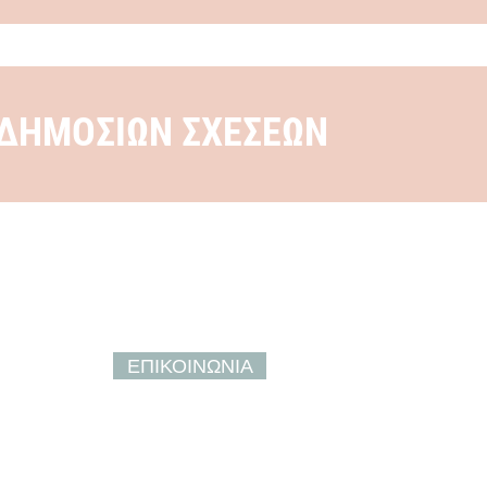
 ΔΗΜΟΣΙΩΝ ΣΧΕΣΕΩΝ
 15344
ΕΠΙΚΟΙΝΩΝΙΑ
σμένες
, καθώς δεν
α του