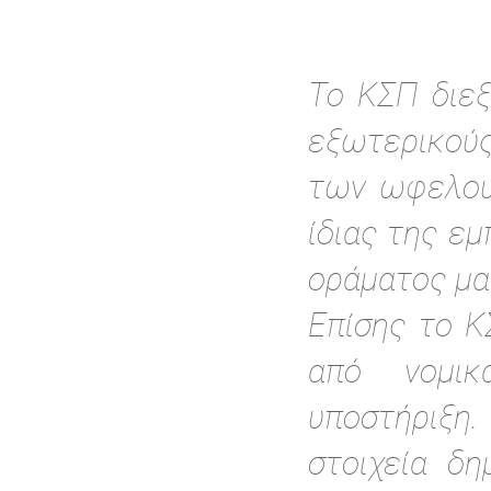
Το ΚΣΠ διεξ
εξωτερικούς
των ωφελουμ
ίδιας της ε
οράματος μα
Επίσης το Κ
από νομικ
υποστήριξη.
στοιχεία δη