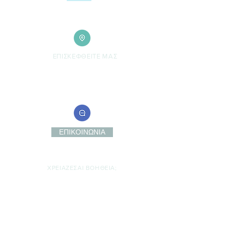
ΕΠΙΣΚΕΦΘΕΙΤΕ ΜΑΣ
ΛΕΩΦ. ΜΑΡΑΘΩΝΟΣ 176 | ΓΕΡΑΚΑΣ 15344
Όλες οι επισκέψεις είναι προγραμματισμένες κατόπιν
συνεννόησης με τη διεύθυνση, καθώς δεν γίνονται δεκτοί
επισκέπτες στα γραφεία του οργανισμού χωρίς ραντεβού.
ΕΠΙΚΟΙΝΩΝΙΑ
ΧΡΕΙΑΖΕΣΑΙ ΒΟΗΘΕΙΑ;
Είσαι θύμα εμπορίας ανθρώπων; Έχεις πληροφορίες σχετικά
με πιθανή υπόθεση εμπορίας ανθρώπων; Κάλεσε τη γραμμή
πληροφόρησης για την εμπορία ανθρώπων τώρα!
Κάλεσε στο 1109 όλο το 24ωρο - Ανώνυμα.